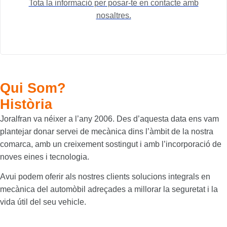
Tota la informació per posar-te en contacte amb
nosaltres.
Qui Som?
Història
+
Joralfran va néixer a l’any 2006. Des d’aquesta data ens vam
Teu
plantejar donar servei de mecànica dins l’àmbit de la nostra
vei
comarca, amb un creixement sostingut i amb l’incorporació de
noves eines i tecnologia.
Avui podem oferir als nostres clients solucions integrals en
mecànica del automòbil adreçades a millorar la seguretat i la
vida útil del seu vehicle.