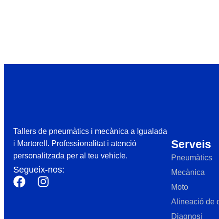
Tallers de pneumàtics i mecànica a Igualada
Serveis
i Martorell. Professionalitat i atenció
personalitzada per al teu vehicle.
Pneumàtics
Segueix-nos:
Mecànica
Moto
Alineació de 
Diagnosi