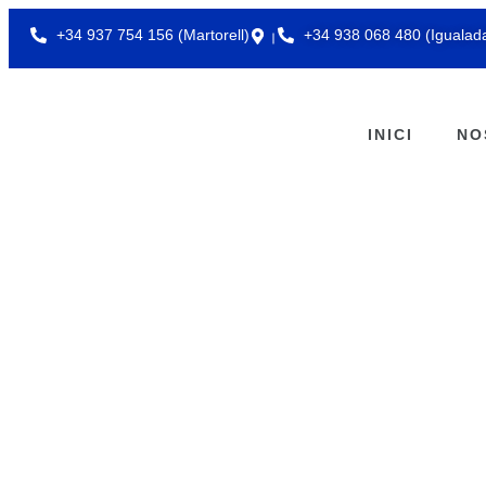
+34 937 754 156 (Martorell)
+34 938 068 480 (Igualad
INICI
NO