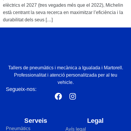
elèctrics el 2027 (tres vegades més que el 2022), Michelin
està centrant la seva recerca en maximitzar l’eficiència i la
durabilitat dels seus […]
Tallers de pneumàtics i mecànica a Igualada i Martorell.
Professionalitat i atenció personalitzada per al teu
vehicle.
Segueix-nos:
Serveis
Legal
Pneumàtics
Avís legal