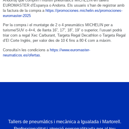
Andorra) que comprin i muntin pneumàtics MICHELIN en tallers
EUROMASTER d’Espanya o Andorra. Els usuaris s’han de registrar amb
la factura de la compra a
https://promociones.michelin.es/promociones-
euromaster-2025
Per la compra i el muntatge de 2 o 4 pneumàtics MICHELIN per a
turisme/SUV o 4×4, de llanta 16”, 17”, 18”, 19” o superior, l’usuari podrà
triar com a regal Xec Carburant, Targeta Regal Decathlon o Targeta Regal
d’El Corte Inglés, per valor des de 10 € fins a 80 € com a màxim.
Consulta’n les condicions a
https://www.euromaster-
neumaticos.es/ofertas
.
Tallers de pneumàtics i mecànica a Igualada i Martorell.
Professionalitat i atenció personalitzada per al teu