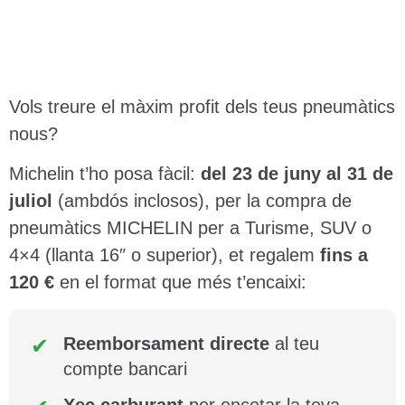
Vols treure el màxim profit dels teus pneumàtics
nous?
Michelin t’ho posa fàcil:
del 23 de juny al 31 de
juliol
(ambdós inclosos), per la compra de
pneumàtics MICHELIN per a Turisme, SUV o
4×4 (llanta 16″ o superior), et regalem
fins a
120 €
en el format que més t’encaixi:
Reemborsament directe
al teu
compte bancari
Xec carburant
per encetar la teva