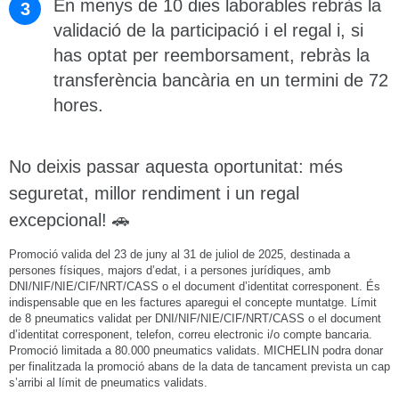
En menys de 10 dies laborables rebràs la
validació de la participació i el regal i, si
has optat per reemborsament, rebràs la
transferència bancària en un termini de 72
hores.
No deixis passar aquesta oportunitat: més
seguretat, millor rendiment i un regal
excepcional! 🚗
Promoció valida del 23 de juny al 31 de juliol de 2025, destinada a
persones físiques, majors d’edat, i a persones jurídiques, amb
DNI/NIF/NIE/CIF/NRT/CASS o el document d’identitat corresponent. És
indispensable que en les factures aparegui el concepte muntatge. Límit
de 8 pneumatics validat per DNI/NIF/NIE/CIF/NRT/CASS o el document
d’identitat corresponent, telefon, correu electronic i/o compte bancaria.
Promoció limitada a 80.000 pneumatics validats. MICHELIN podra donar
per finalitzada la promoció abans de la data de tancament prevista un cap
s’arribi al límit de pneumatics validats.